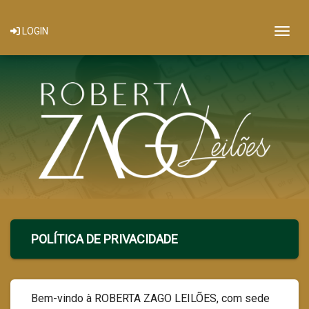
Togg
LOGIN
POLÍTICA DE PRIVACIDADE
Bem-vindo à ROBERTA ZAGO LEILÕES, com sede