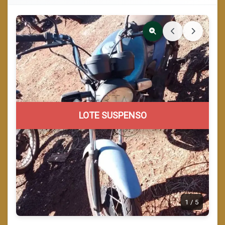
LOTE SUSPENSO
1
/
5