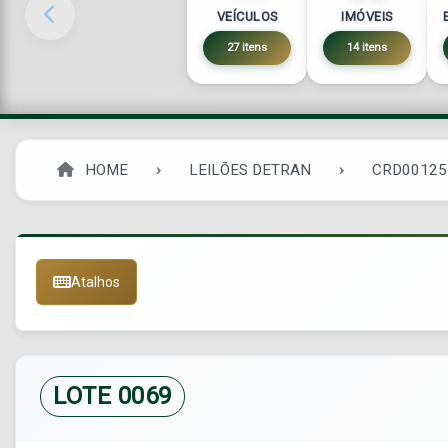
VEÍCULOS
IMÓVEIS
27 itens
14 itens
HOME
LEILÕES DETRAN
CRD00125
Atalhos
LOTE 0069