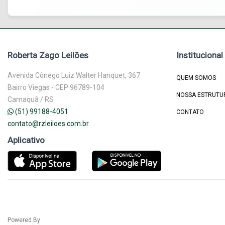
Roberta Zago Leilões
Institucional
Avenida Cônego Luiz Walter Hanquet, 367
QUEM SOMOS
Bairro Viegas - CEP 96789-104
NOSSA ESTRUTU
Camaquã / RS
(51) 99188-4051
CONTATO
contato@rzleiloes.com.br
Aplicativo
Powered By