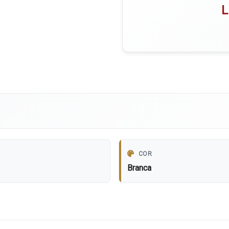
L
COR
Branca