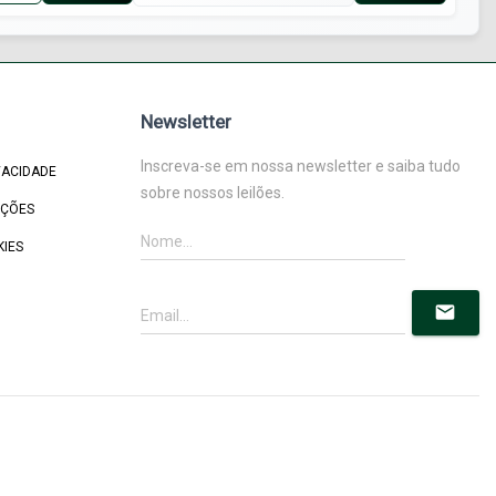
Newsletter
Inscreva-se em nossa newsletter e saiba tudo
VACIDADE
sobre nossos leilões.
IÇÕES
KIES
mail